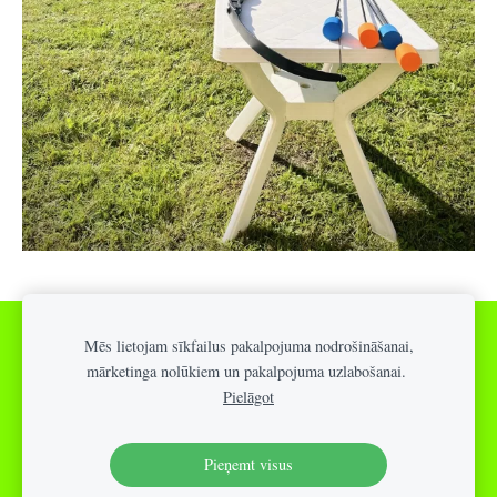
360 video spineris
Putu ballīte
Mēs lietojam sīkfailus pakalpojuma nodrošināšanai,
mārketinga nolūkiem un pakalpojuma uzlabošanai.
PIEPŪŠAMĀS ATRAKCIJAS
Sīkdatnes
Pielāgot
Pieņemt visus