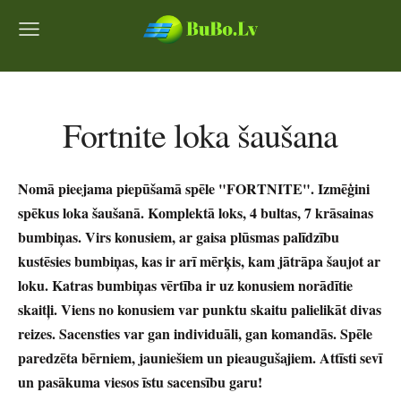
Fortnite loka šaušana
Nomā pieejama piepūšamā spēle "FORTNITE". Izmēģini
spēkus loka šaušanā. Komplektā loks, 4 bultas, 7 krāsainas
bumbiņas. Virs konusiem, ar gaisa plūsmas palīdzību
kustēsies bumbiņas, kas ir arī mērķis, kam jātrāpa šaujot ar
loku. Katras bumbiņas vērtība ir uz konusiem norādītie
skaitļi. Viens no konusiem var punktu skaitu palielikāt divas
reizes. Sacensties var gan individuāli, gan komandās. Spēle
paredzēta bērniem, jauniešiem un pieaugušajiem. Attīsti sevī
un pasākuma viesos īstu sacensību garu!