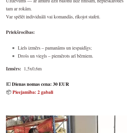
Uzdevums —
ar āmuru dzīt balonu līdz finišam
, nepieskaroties
tam ar rokām.
Var spēlēt individuāli vai komandās, rīkojot stafeti.
Priekšrocības:
Liels izmērs – pamanāms un iespaidīgs;
Drošs un viegls – piemērots arī bērniem.
Izmērs:
1,5x0,6m
💶
Dienas nomas cena:
30 EUR
📦
Pieejamība:
2 gabali